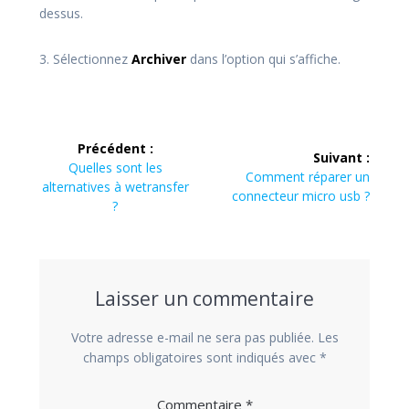
dessus.
3. Sélectionnez
Archiver
dans l’option qui s’affiche.
Navigation
Précédent :
Suivant :
de
Article
Quelles sont les
Article
Comment réparer un
précédent
alternatives à wetransfer
suivant
connecteur micro usb ?
l’article
:
?
:
Laisser un commentaire
Votre adresse e-mail ne sera pas publiée.
Les
champs obligatoires sont indiqués avec
*
Commentaire
*