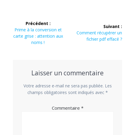
Navigation
Précédent :
Suivant :
de
Article
Prime à la conversion et
Article
Comment récupérer un
précédent
carte grise : attention aux
suivant
fichier pdf effacé ?
l’article
:
noms !
:
Laisser un commentaire
Votre adresse e-mail ne sera pas publiée.
Les
champs obligatoires sont indiqués avec
*
Commentaire
*