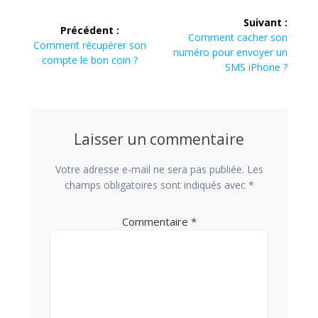
Navigation
Suivant :
Précédent :
de
Article
Comment cacher son
Article
Comment récupérer son
suivant
numéro pour envoyer un
précédent
compte le bon coin ?
l’article
:
SMS iPhone ?
:
Laisser un commentaire
Votre adresse e-mail ne sera pas publiée.
Les
champs obligatoires sont indiqués avec
*
Commentaire
*