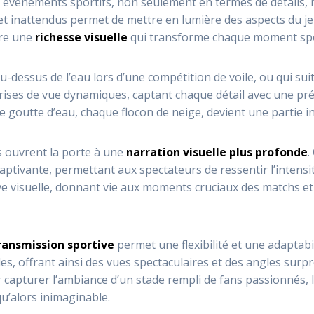
événements sportifs, non seulement en termes de détails, ma
t inattendus permet de mettre en lumière des aspects du jeu
fre une
richesse visuelle
qui transforme chaque moment spo
-dessus de l’eau lors d’une compétition de voile, ou qui sui
ises de vue dynamiques, captant chaque détail avec une préci
 goutte d’eau, chaque flocon de neige, devient une partie in
s ouvrent la porte à une
narration visuelle plus profonde
.
ptivante, permettant aux spectateurs de ressentir l’intensit
ve visuelle, donnant vie aux moments cruciaux des matchs e
transmission sportive
permet une flexibilité et une adaptabi
es, offrant ainsi des vues spectaculaires et des angles surp
 capturer l’ambiance d’un stade rempli de fans passionnés, 
u’alors inimaginable.