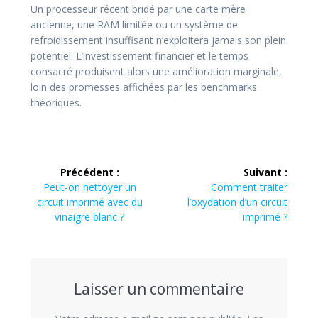
Un processeur récent bridé par une carte mère
ancienne, une RAM limitée ou un système de
refroidissement insuffisant n’exploitera jamais son plein
potentiel. L’investissement financier et le temps
consacré produisent alors une amélioration marginale,
loin des promesses affichées par les benchmarks
théoriques.
Navigation
Précédent :
Suivant :
de
Article
Article
Peut-on nettoyer un
Comment traiter
précédent
suivant
circuit imprimé avec du
l’oxydation d’un circuit
l’article
:
:
vinaigre blanc ?
imprimé ?
Laisser un commentaire