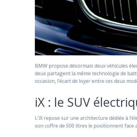
BMW propose désormais deux véhicules électriq
deux partagent la même technologie de batter
occasion, l’écart de loyer entre ces deux m
iX : le SUV électr
L’iX repose sur une architecture dédiée à l’é
son coffre de 500 litres le positionnent face 