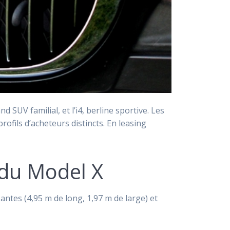
SUV familial, et l’i4, berline sportive. Les
fils d’acheteurs distincts. En leasing
r du Model X
antes (4,95 m de long, 1,97 m de large) et