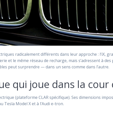
ues radicalement différents dans leur approche : l’iX, grand 
ie et le même réseau de recharge, mais s’adressent à des pro
odèles peut surprendre — dans un sens comme dans l’autre.
ique qui joue dans la cou
lectrique (plateforme CLAR spécifique). Ses dimensions impos
au Tesla Model X et à l’Audi e-tron.