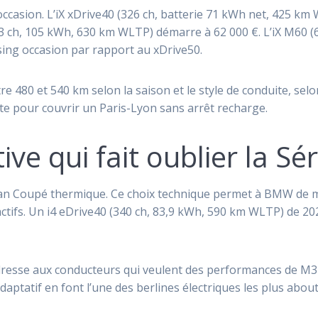
’occasion. L’iX xDrive40 (326 ch, batterie 71 kWh net, 425 km
3 ch, 105 kWh, 630 km WLTP) démarre à 62 000 €. L’iX M60 
asing occasion par rapport au xDrive50.
re 480 et 540 km selon la saison et le style de conduite, selon
e pour couvrir un Paris-Lyon sans arrêt recharge.
tive qui fait oublier la Sér
Gran Coupé thermique. Ce choix technique permet à BMW de 
actifs. Un i4 eDrive40 (340 ch, 83,9 kWh, 590 km WLTP) de 20
adresse aux conducteurs qui veulent des performances de M3 s
daptatif en font l’une des berlines électriques les plus abo